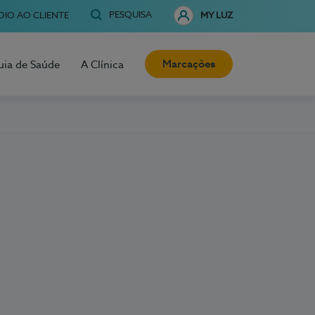
PESQUISA
OIO AO CLIENTE
MY LUZ
Marcações
uia de Saúde
A Clínica