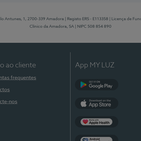
elo Antunes, 1, 2700-339 Amadora
| Registo ERS - E113358
| Licença de Fu
Clínico da Amadora, SA
| NIPC 508 854 890
o ao cliente
App MY LUZ
ntas frequentes
ctos
Google Play
cte-nos
App Store
Apple Health