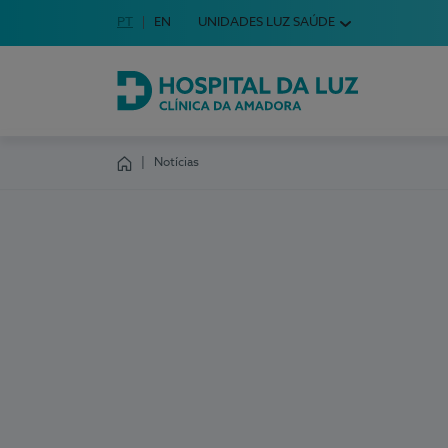
Idioma em Português
PT
English Language
EN
UNIDADES LUZ SAÚDE
Escolha o seu idioma
Hospital da Luz Clínica da Amadora
Notícias
Homepage