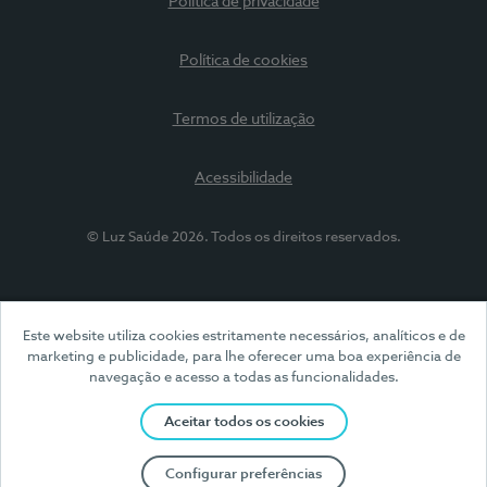
Política de privacidade
Política de cookies
Termos de utilização
Acessibilidade
© Luz Saúde 2026. Todos os direitos reservados.
Este website utiliza cookies estritamente necessários, analíticos e de
marketing e publicidade, para lhe oferecer uma boa experiência de
navegação e acesso a todas as funcionalidades.
Aceitar todos os cookies
Configurar preferências