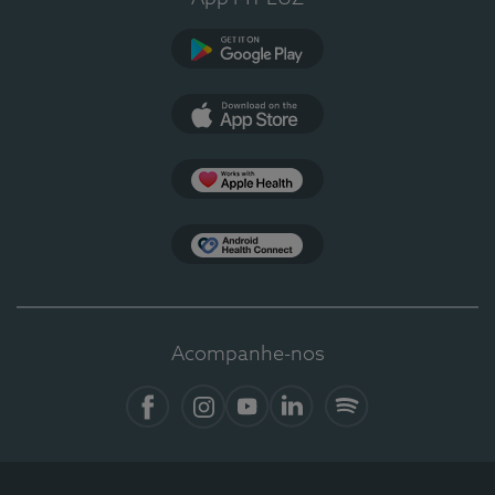
Google Play
App Store
Apple Health
Health Connect
Acompanhe-nos
Facebook
Instagram
YouTube
LinkedIn
Spotify