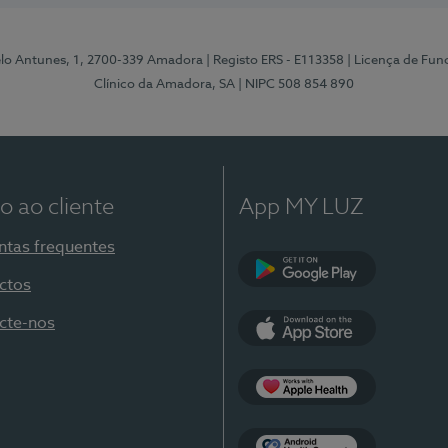
elo Antunes, 1, 2700-339 Amadora
| Registo ERS - E113358
| Licença de Fu
Clínico da Amadora, SA
| NIPC 508 854 890
o ao cliente
App MY LUZ
ntas frequentes
ctos
Google Play
cte-nos
App Store
Apple Health