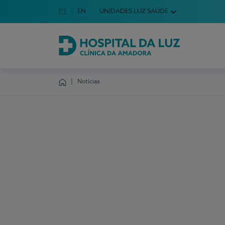
Idioma em Português
PT
English Language
EN
UNIDADES LUZ SAÚDE
Escolha o seu idioma
Hospital da Luz Clínica da Amadora
Notícias
Homepage