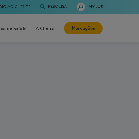
PESQUISA
OIO AO CLIENTE
MY LUZ
Marcações
uia de Saúde
A Clínica