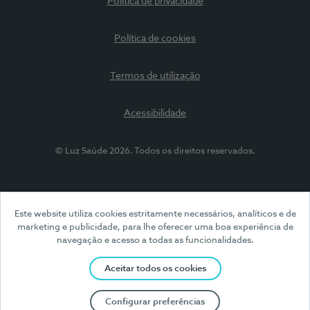
Política de privacidade
Política de cookies
Termos de utilização
Acessibilidade
© Luz Saúde 2026. Todos os direitos reservados.
Este website utiliza cookies estritamente necessários, analíticos e de
marketing e publicidade, para lhe oferecer uma boa experiência de
navegação e acesso a todas as funcionalidades.
Aceitar todos os cookies
Configurar preferências