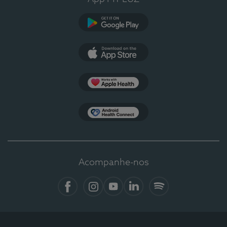
Google Play
App Store
Apple Health
Health Connect
Acompanhe-nos
Facebook
Instagram
YouTube
LinkedIn
Spotify