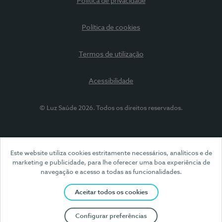
Política de privacidade
Política de cookies
Termos de utilização
Acessibilidade
© Luz Saúde 2026. Todos os direitos reservados.
Este website utiliza cookies estritamente necessários, analíticos e de
marketing e publicidade, para lhe oferecer uma boa experiência de
navegação e acesso a todas as funcionalidades.
Aceitar todos os cookies
Configurar preferências