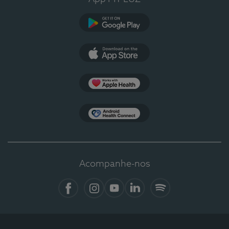
Google Play
App Store
Apple Health
Health Connect
Acompanhe-nos
Facebook
Instagram
YouTube
LinkedIn
Spotify