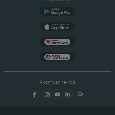
Google Play
App Store
Apple Health
Health Connect
Acompanhe-nos
Facebook
Instagram
YouTube
LinkedIn
Spotify