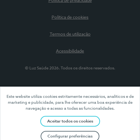
Política de privacidade
Política de cookies
Termos de utilização
Acessibilidade
© Luz Saúde 2026. Todos os direitos reservados.
Este website utiliza cookies estritamente necessários, analíticos e de
marketing e publicidade, para lhe oferecer uma boa experiência de
navegação e acesso a todas as funcionalidades.
Aceitar todos os cookies
Configurar preferências