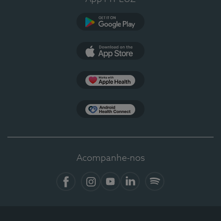
Google Play
App Store
Apple Health
Health Connect
Acompanhe-nos
Facebook
Instagram
YouTube
LinkedIn
Spotify