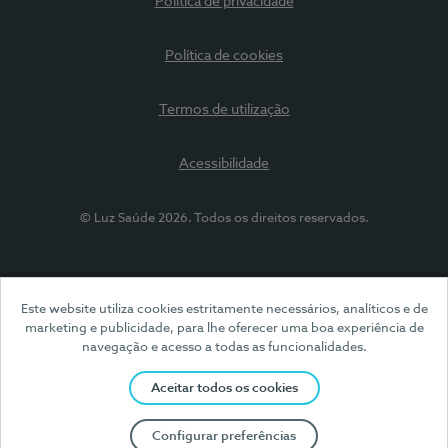
Política de privacidade
Política de cookies
Termos de utilização
Acessibilidade
© Luz Saúde 2026. Todos os direitos reservados.
Este website utiliza cookies estritamente necessários, analíticos e de
marketing e publicidade, para lhe oferecer uma boa experiência de
navegação e acesso a todas as funcionalidades.
Aceitar todos os cookies
Configurar preferências