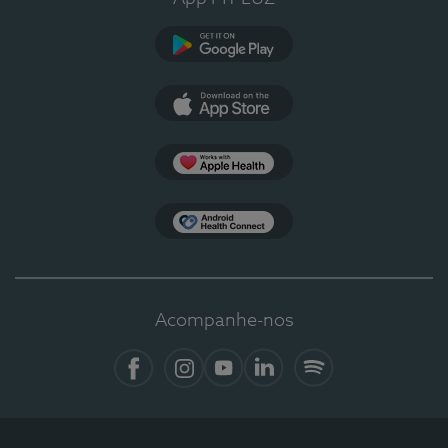
Google Play
App Store
Apple Health
Health Connect
Acompanhe-nos
Facebook
Instagram
YouTube
LinkedIn
Spotify