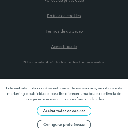
Política de privacidade
Política de cookies
Termos de utilização
Acessibilidade
© Luz Saúde 2026. Todos os direitos reservados.
Este website utiliza cookies estritamente necessários, analíticos e de
marketing e publicidade, para lhe oferecer uma boa experiência de
navegação e acesso a todas as funcionalidades.
Aceitar todos os cookies
Configurar preferências