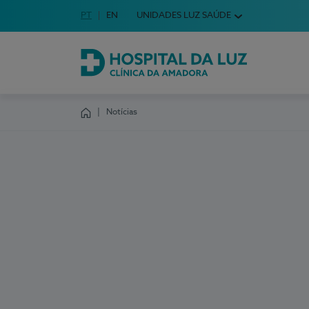
Idioma em Português
PT
English Language
EN
UNIDADES LUZ SAÚDE
Escolha o seu idioma
Hospital da Luz Clínica da Amadora
Notícias
Homepage