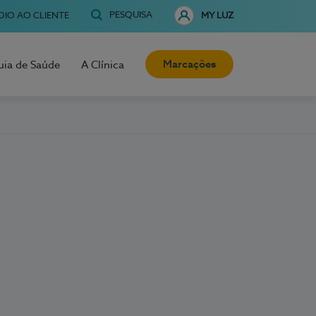
PESQUISA
OIO AO CLIENTE
MY LUZ
Marcações
uia de Saúde
A Clínica