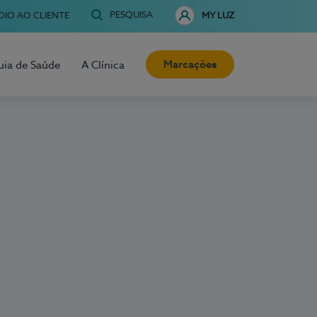
PESQUISA
OIO AO CLIENTE
MY LUZ
Marcações
uia de Saúde
A Clínica