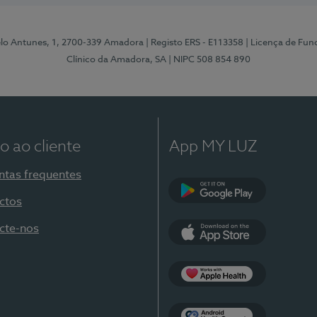
elo Antunes, 1, 2700-339 Amadora
| Registo ERS - E113358
| Licença de Fu
Clínico da Amadora, SA
| NIPC 508 854 890
o ao cliente
App MY LUZ
ntas frequentes
ctos
Google Play
cte-nos
App Store
Apple Health