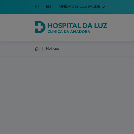
Idioma em Português
PT
English Language
EN
UNIDADES LUZ SAÚDE
Escolha o seu idioma
Hospital da Luz Clínica da Amadora
Notícias
Homepage