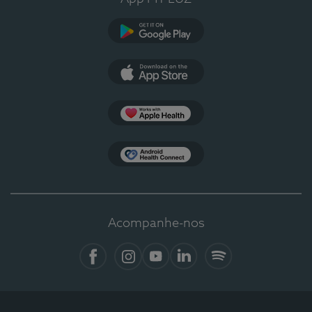
Google Play
App Store
Apple Health
Health Connect
Acompanhe-nos
Facebook
Instagram
YouTube
LinkedIn
Spotify