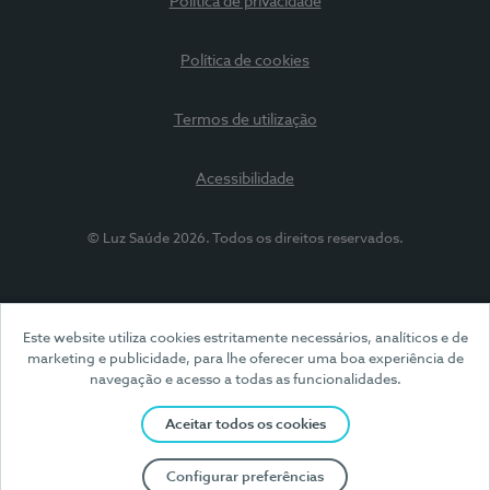
Política de privacidade
Política de cookies
Termos de utilização
Acessibilidade
© Luz Saúde 2026. Todos os direitos reservados.
Este website utiliza cookies estritamente necessários, analíticos e de
marketing e publicidade, para lhe oferecer uma boa experiência de
navegação e acesso a todas as funcionalidades.
Aceitar todos os cookies
Configurar preferências