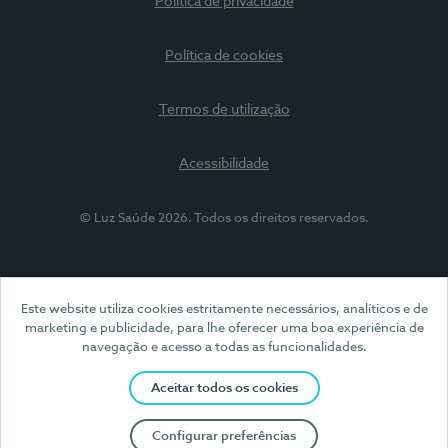
Política de privacidade
Política de cookies
Termos de utilização
Acessibilidade
© Luz Saúde 2026. Todos os direitos reservados.
Este website utiliza cookies estritamente necessários, analíticos e de
marketing e publicidade, para lhe oferecer uma boa experiência de
navegação e acesso a todas as funcionalidades.
Aceitar todos os cookies
Configurar preferências