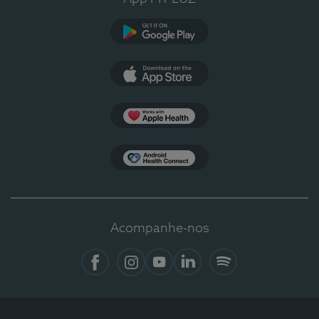
Google Play
App Store
Apple Health
Health Connect
Acompanhe-nos
Facebook
Instagram
YouTube
LinkedIn
Spotify