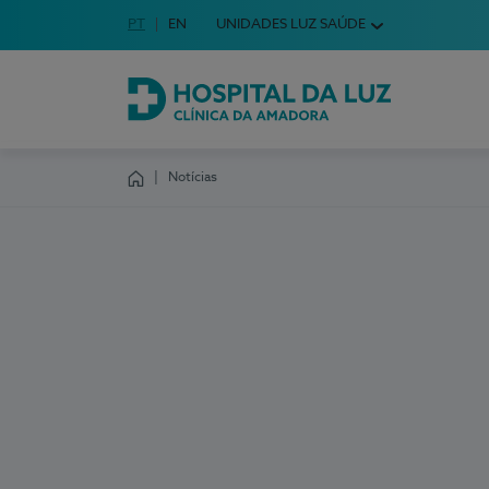
Idioma em Português
PT
English Language
EN
UNIDADES LUZ SAÚDE
Escolha o seu idioma
Hospital da Luz Clínica da Amadora
Notícias
Homepage