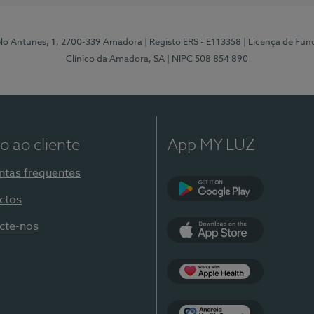
elo Antunes, 1, 2700-339 Amadora
| Registo ERS - E113358
| Licença de Fu
Clínico da Amadora, SA
| NIPC 508 854 890
o ao cliente
App MY LUZ
ntas frequentes
ctos
Google Play
cte-nos
App Store
Apple Health