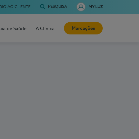
PESQUISA
OIO AO CLIENTE
MY LUZ
Marcações
uia de Saúde
A Clínica