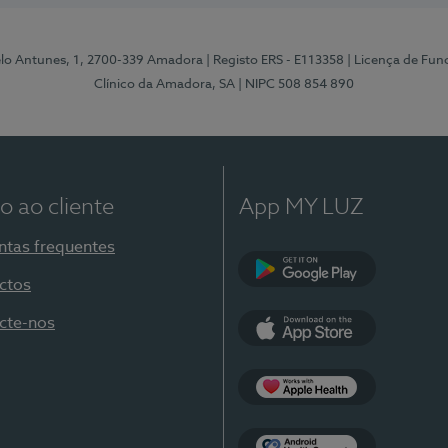
elo Antunes, 1, 2700-339 Amadora
| Registo ERS - E113358
| Licença de Fu
Clínico da Amadora, SA
| NIPC 508 854 890
o ao cliente
App MY LUZ
ntas frequentes
ctos
Google Play
cte-nos
App Store
Apple Health