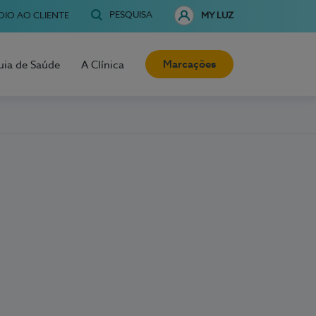
PESQUISA
OIO AO CLIENTE
MY LUZ
Marcações
uia de Saúde
A Clínica