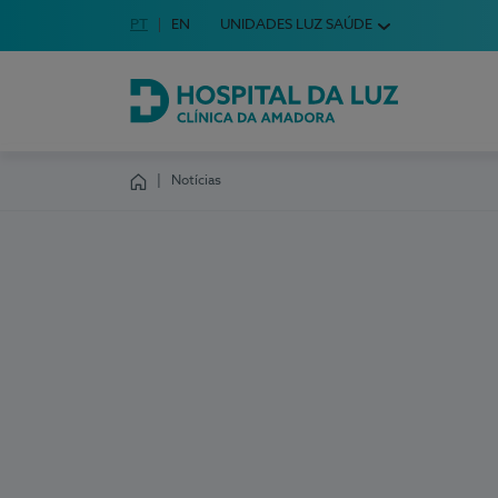
Idioma em Português
PT
English Language
EN
UNIDADES LUZ SAÚDE
Escolha o seu idioma
Hospital da Luz Clínica da Amadora
Notícias
Homepage