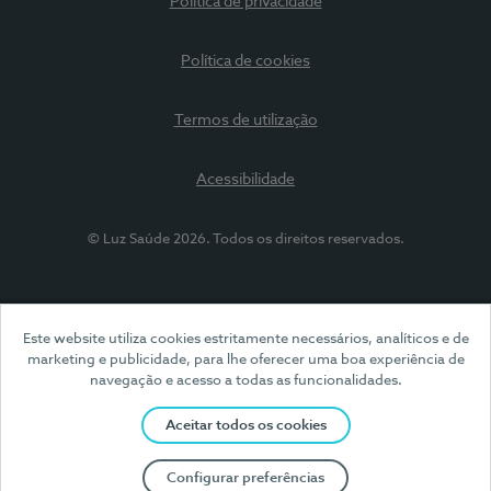
Política de privacidade
Política de cookies
Termos de utilização
Acessibilidade
© Luz Saúde 2026. Todos os direitos reservados.
Este website utiliza cookies estritamente necessários, analíticos e de
marketing e publicidade, para lhe oferecer uma boa experiência de
navegação e acesso a todas as funcionalidades.
Aceitar todos os cookies
Configurar preferências