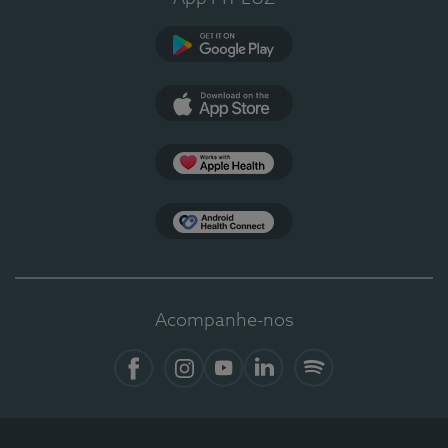
Google Play
App Store
Apple Health
Health Connect
Acompanhe-nos
Facebook
Instagram
YouTube
LinkedIn
Spotify