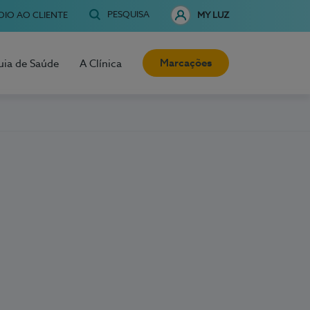
PESQUISA
OIO AO CLIENTE
MY LUZ
Marcações
uia de Saúde
A Clínica