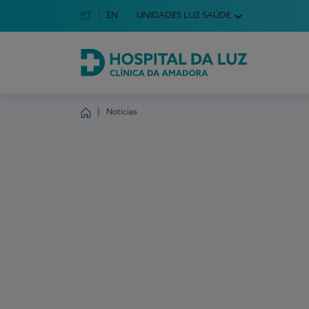
Idioma em Português
PT
English Language
EN
UNIDADES LUZ SAÚDE
Escolha o seu idioma
Hospital da Luz Clínica da Amadora
Notícias
Homepage