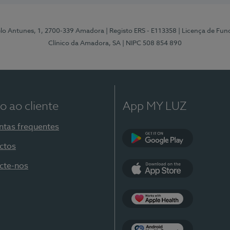
elo Antunes, 1, 2700-339 Amadora
| Registo ERS - E113358
| Licença de Fu
Clínico da Amadora, SA
| NIPC 508 854 890
o ao cliente
App MY LUZ
ntas frequentes
ctos
Google Play
cte-nos
App Store
Apple Health