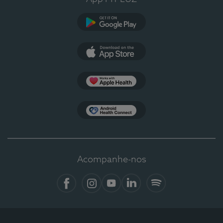
Google Play
App Store
Apple Health
Health Connect
Acompanhe-nos
Facebook
Instagram
YouTube
LinkedIn
Spotify