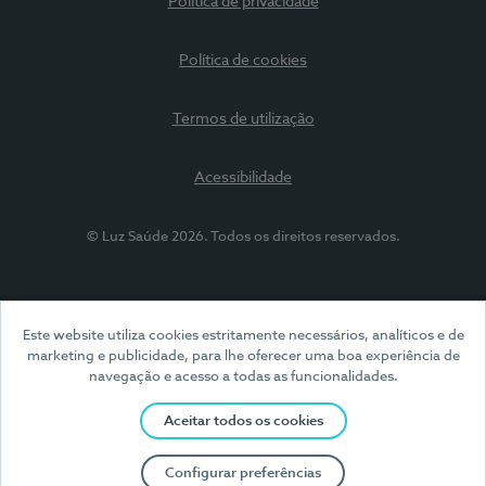
Política de privacidade
Política de cookies
Termos de utilização
Acessibilidade
© Luz Saúde 2026. Todos os direitos reservados.
Este website utiliza cookies estritamente necessários, analíticos e de
marketing e publicidade, para lhe oferecer uma boa experiência de
navegação e acesso a todas as funcionalidades.
Aceitar todos os cookies
Configurar preferências