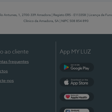
elo Antunes, 1, 2700-339 Amadora
| Registo ERS - E113358
| Licença de Fu
Clínico da Amadora, SA
| NIPC 508 854 890
o ao cliente
App MY LUZ
ntas frequentes
ctos
Google Play
cte-nos
App Store
Apple Health