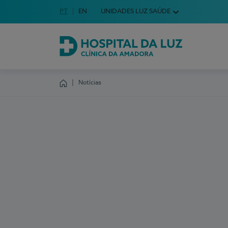
Idioma em Português
PT
English Language
EN
UNIDADES LUZ SAÚDE
Escolha o seu idioma
Hospital da Luz Clínica da Amadora
Notícias
Homepage