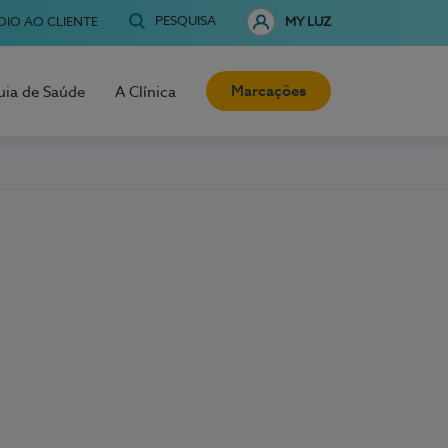
PESQUISA
OIO AO CLIENTE
MY LUZ
Marcações
uia de Saúde
A Clínica