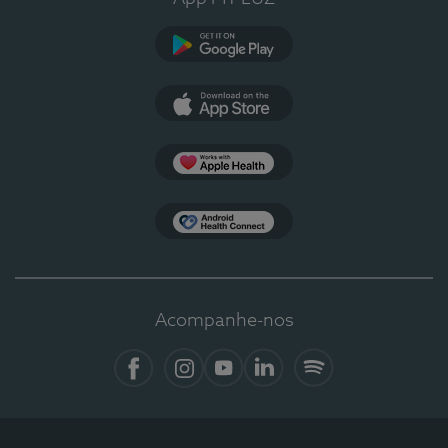
Google Play
App Store
Apple Health
Health Connect
Acompanhe-nos
Facebook
Instagram
YouTube
LinkedIn
Spotify