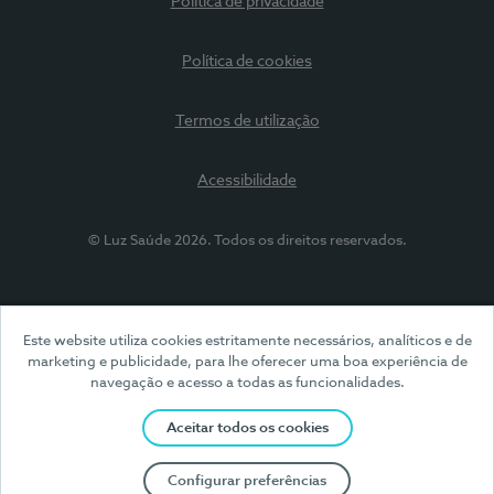
Política de privacidade
Política de cookies
Termos de utilização
Acessibilidade
© Luz Saúde 2026. Todos os direitos reservados.
Este website utiliza cookies estritamente necessários, analíticos e de
marketing e publicidade, para lhe oferecer uma boa experiência de
navegação e acesso a todas as funcionalidades.
Aceitar todos os cookies
Configurar preferências