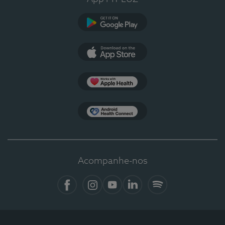
Google Play
App Store
Apple Health
Health Connect
Acompanhe-nos
Facebook
Instagram
YouTube
LinkedIn
Spotify