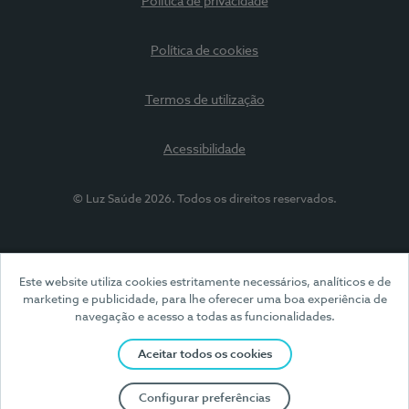
Política de privacidade
Política de cookies
Termos de utilização
Acessibilidade
© Luz Saúde 2026. Todos os direitos reservados.
Este website utiliza cookies estritamente necessários, analíticos e de
marketing e publicidade, para lhe oferecer uma boa experiência de
navegação e acesso a todas as funcionalidades.
Aceitar todos os cookies
Configurar preferências