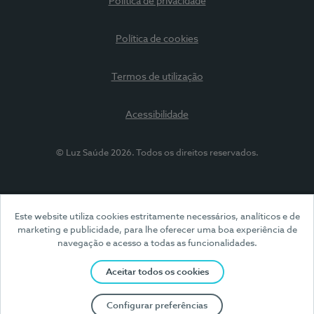
Política de privacidade
Política de cookies
Termos de utilização
Acessibilidade
© Luz Saúde 2026. Todos os direitos reservados.
Este website utiliza cookies estritamente necessários, analíticos e de
marketing e publicidade, para lhe oferecer uma boa experiência de
navegação e acesso a todas as funcionalidades.
Aceitar todos os cookies
Configurar preferências