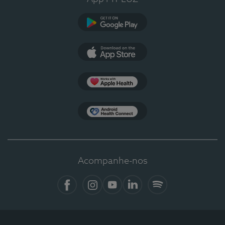
Google Play
App Store
Apple Health
Health Connect
Acompanhe-nos
Facebook
Instagram
YouTube
LinkedIn
Spotify