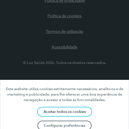
Política de privacidade
Política de cookies
Termos de utilização
Acessibilidade
© Luz Saúde 2026. Todos os direitos reservados.
Este website utiliza cookies estritamente necessários, analíticos e de
marketing e publicidade, para lhe oferecer uma boa experiência de
navegação e acesso a todas as funcionalidades.
Aceitar todos os cookies
Configurar preferências