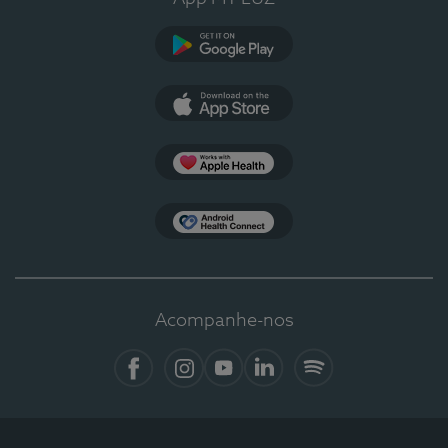
Google Play
App Store
Apple Health
Health Connect
Acompanhe-nos
Facebook
Instagram
YouTube
LinkedIn
Spotify