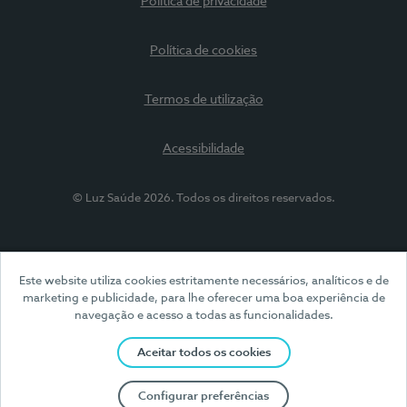
Política de privacidade
Política de cookies
Termos de utilização
Acessibilidade
© Luz Saúde 2026. Todos os direitos reservados.
Este website utiliza cookies estritamente necessários, analíticos e de
marketing e publicidade, para lhe oferecer uma boa experiência de
navegação e acesso a todas as funcionalidades.
Aceitar todos os cookies
Configurar preferências