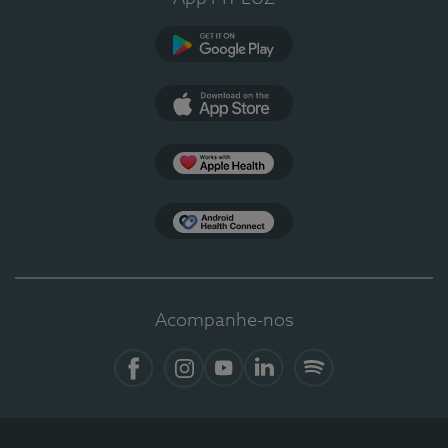
Google Play
App Store
Apple Health
Health Connect
Acompanhe-nos
Facebook
Instagram
YouTube
LinkedIn
Spotify