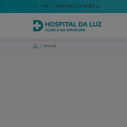
Idioma em Português
PT
English Language
EN
UNIDADES LUZ SAÚDE
Escolha o seu idioma
Hospital da Luz Clínica da Amadora
Notícias
Homepage