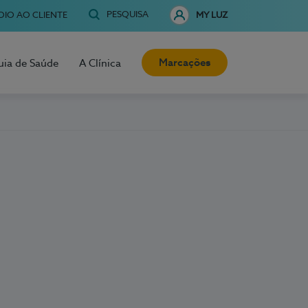
PESQUISA
OIO AO CLIENTE
MY LUZ
Marcações
uia de Saúde
A Clínica