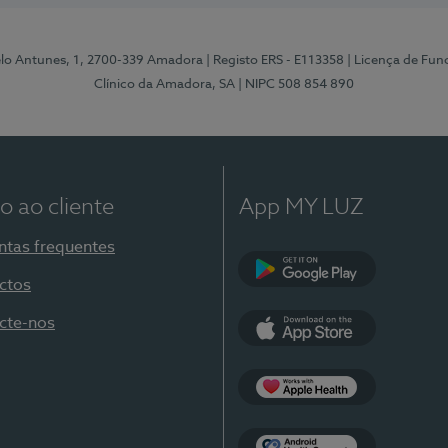
elo Antunes, 1, 2700-339 Amadora
| Registo ERS - E113358
| Licença de Fu
Clínico da Amadora, SA
| NIPC 508 854 890
o ao cliente
App MY LUZ
ntas frequentes
ctos
Google Play
cte-nos
App Store
Apple Health