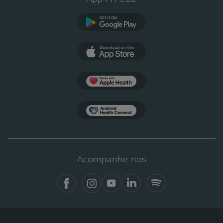
Google Play
App Store
Apple Health
Health Connect
Acompanhe-nos
Facebook
Instagram
YouTube
LinkedIn
Spotify