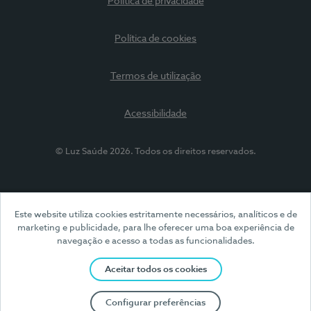
Política de privacidade
Política de cookies
Termos de utilização
Acessibilidade
© Luz Saúde 2026. Todos os direitos reservados.
Este website utiliza cookies estritamente necessários, analíticos e de
marketing e publicidade, para lhe oferecer uma boa experiência de
navegação e acesso a todas as funcionalidades.
Aceitar todos os cookies
Configurar preferências