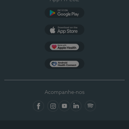
Google Play
App Store
Apple Health
Health Connect
Acompanhe-nos
Facebook
Instagram
YouTube
LinkedIn
Spotify