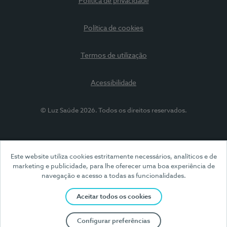
Política de privacidade
Política de cookies
Termos de utilização
Acessibilidade
© Luz Saúde 2026. Todos os direitos reservados.
Este website utiliza cookies estritamente necessários, analíticos e de
marketing e publicidade, para lhe oferecer uma boa experiência de
navegação e acesso a todas as funcionalidades.
Aceitar todos os cookies
Configurar preferências