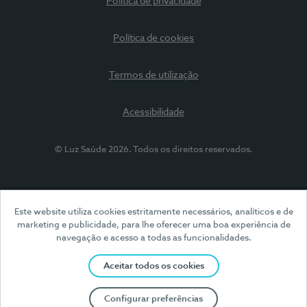
Política de privacidade
Política de cookies
Termos de utilização
Acessibilidade
© Luz Saúde 2026. Todos os direitos reservados.
Este website utiliza cookies estritamente necessários, analíticos e de
marketing e publicidade, para lhe oferecer uma boa experiência de
navegação e acesso a todas as funcionalidades.
Aceitar todos os cookies
Configurar preferências