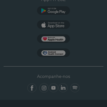
Google Play
App Store
Apple Health
Health Connect
Acompanhe-nos
Facebook
Instagram
YouTube
LinkedIn
Spotify