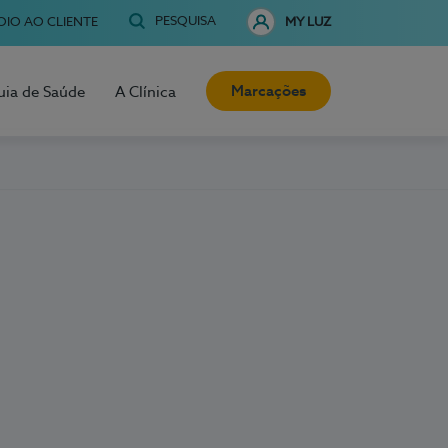
PESQUISA
OIO AO CLIENTE
MY LUZ
Marcações
uia de Saúde
A Clínica