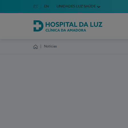
Idioma em Português
PT
English Language
EN
UNIDADES LUZ SAÚDE
Escolha o seu idioma
Hospital da Luz Clínica da Amadora
Notícias
Homepage