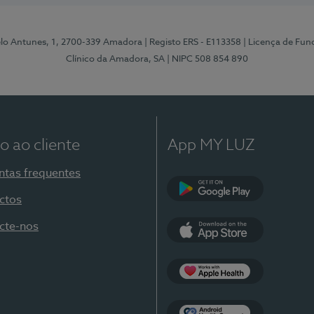
elo Antunes, 1, 2700-339 Amadora
| Registo ERS - E113358
| Licença de Fu
Clínico da Amadora, SA
| NIPC 508 854 890
o ao cliente
App MY LUZ
ntas frequentes
ctos
Google Play
cte-nos
App Store
Apple Health