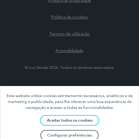
Política de privacidade
Política de cookies
Termos de utilização
Acessibilidade
© Luz Saúde 2026. Todos os direitos reservados.
Este website utiliza cookies estritamente necessários, analíticos e de
marketing e publicidade, para lhe oferecer uma boa experiência de
navegação e acesso a todas as funcionalidades.
Aceitar todos os cookies
Configurar preferências