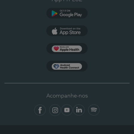
Google Play
App Store
Apple Health
Health Connect
Acompanhe-nos
Facebook
Instagram
YouTube
LinkedIn
Spotify