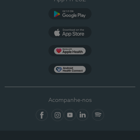
Google Play
App Store
Apple Health
Health Connect
Acompanhe-nos
Facebook
Instagram
YouTube
LinkedIn
Spotify