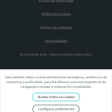
Política de privacidade
Política de cookies
Termos de utilização
Acessibilidade
© Luz Saúde 2026. Todos os direitos reservados.
Este website utiliza cookies estritamente necessários, analíticos e de
marketing e publicidade, para lhe oferecer uma boa experiência de
navegação e acesso a todas as funcionalidades.
Aceitar todos os cookies
Configurar preferências