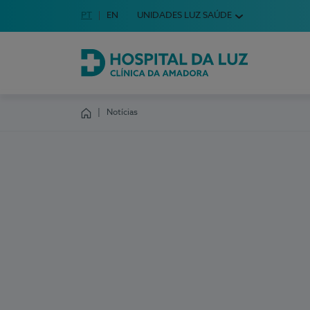
Idioma em Português
PT
English Language
EN
UNIDADES LUZ SAÚDE
Escolha o seu idioma
Hospital da Luz Clínica da Amadora
Notícias
Homepage