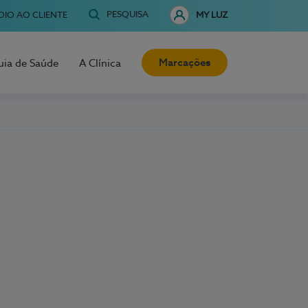
PESQUISA
OIO AO CLIENTE
MY LUZ
Marcações
uia de Saúde
A Clínica