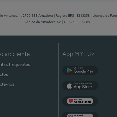
elo Antunes, 1, 2700-339 Amadora
| Registo ERS - E113358
| Licença de Fu
Clínico da Amadora, SA
| NIPC 508 854 890
o ao cliente
App MY LUZ
ntas frequentes
ctos
Google Play
cte-nos
App Store
Apple Health