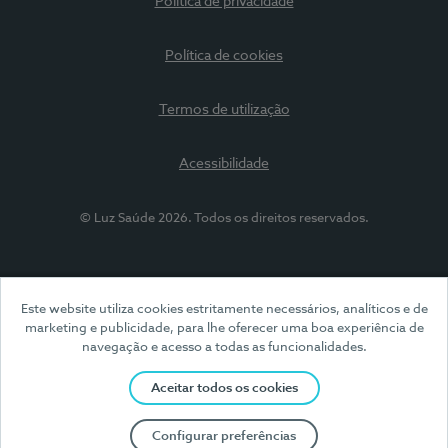
Política de privacidade
Política de cookies
Termos de utilização
Acessibilidade
© Luz Saúde 2026. Todos os direitos reservados.
Este website utiliza cookies estritamente necessários, analíticos e de
marketing e publicidade, para lhe oferecer uma boa experiência de
navegação e acesso a todas as funcionalidades.
Aceitar todos os cookies
Configurar preferências