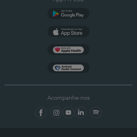
Google Play
App Store
Apple Health
Health Connect
Acompanhe-nos
Facebook
Instagram
YouTube
LinkedIn
Spotify