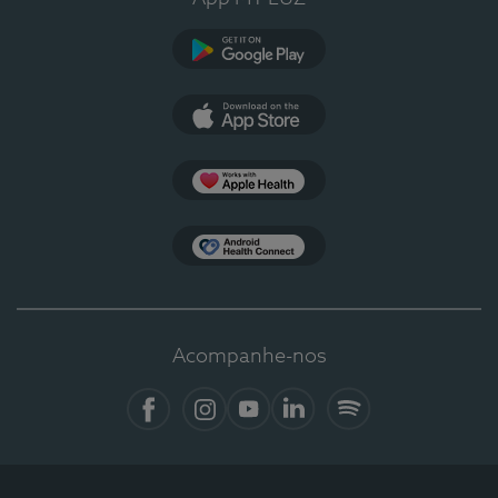
Google Play
App Store
Apple Health
Health Connect
Acompanhe-nos
Facebook
Instagram
YouTube
LinkedIn
Spotify