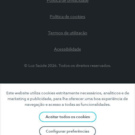
Política de privacidade
Política de cookies
Termos de utilização
Acessibilidade
© Luz Saúde 2026. Todos os direitos reservados.
Este website utiliza cookies estritamente necessários, analíticos e de
marketing e publicidade, para lhe oferecer uma boa experiência de
navegação e acesso a todas as funcionalidades.
Aceitar todos os cookies
Configurar preferências