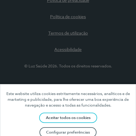
Política de privacidade
Política de cookies
Termos de utilização
Acessibilidade
© Luz Saúde 2026. Todos os direitos reservados.
Este website utiliza cookies estritamente necessários, analíticos e de
marketing e publicidade, para lhe oferecer uma boa experiência de
navegação e acesso a todas as funcionalidades.
Aceitar todos os cookies
Configurar preferências