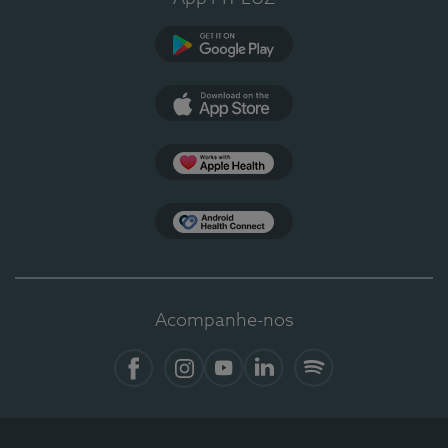
Google Play
App Store
Apple Health
Health Connect
Acompanhe-nos
Facebook
Instagram
YouTube
LinkedIn
Spotify