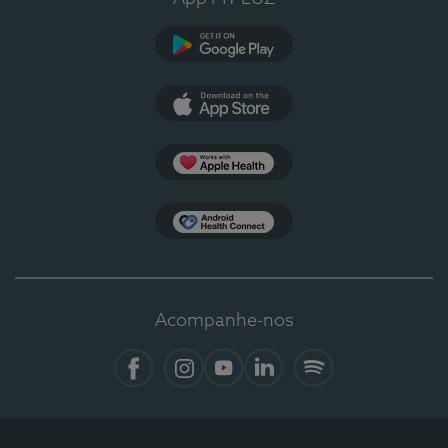
Google Play
App Store
Apple Health
Health Connect
Acompanhe-nos
Facebook
Instagram
YouTube
LinkedIn
Spotify