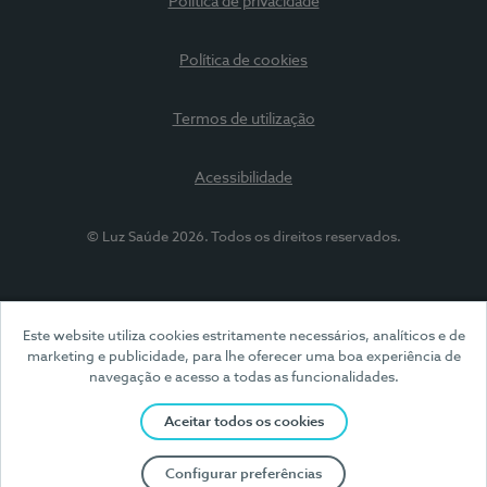
Política de privacidade
Política de cookies
Termos de utilização
Acessibilidade
© Luz Saúde 2026. Todos os direitos reservados.
Este website utiliza cookies estritamente necessários, analíticos e de
marketing e publicidade, para lhe oferecer uma boa experiência de
navegação e acesso a todas as funcionalidades.
Aceitar todos os cookies
Configurar preferências