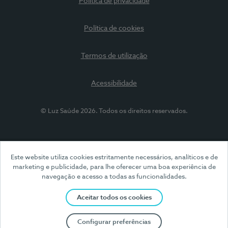
Política de privacidade
Política de cookies
Termos de utilização
Acessibilidade
© Luz Saúde 2026. Todos os direitos reservados.
Este website utiliza cookies estritamente necessários, analíticos e de
marketing e publicidade, para lhe oferecer uma boa experiência de
navegação e acesso a todas as funcionalidades.
Aceitar todos os cookies
Configurar preferências