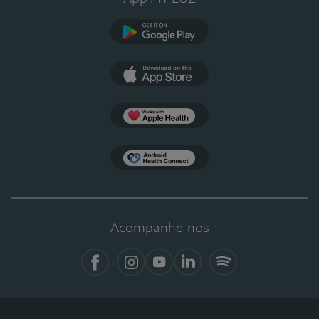
Google Play
App Store
Apple Health
Health Connect
Acompanhe-nos
Facebook
Instagram
YouTube
LinkedIn
Spotify