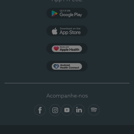
Google Play
App Store
Apple Health
Health Connect
Acompanhe-nos
Facebook
Instagram
YouTube
LinkedIn
Spotify