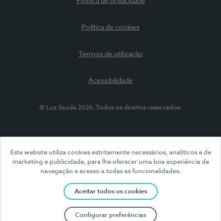
Política de privacidade
Política de cookies
Termos de utilização
Acessibilidade
© Luz Saúde 2026. Todos os direitos reservados.
Este website utiliza cookies estritamente necessários, analíticos e de
marketing e publicidade, para lhe oferecer uma boa experiência de
navegação e acesso a todas as funcionalidades.
Aceitar todos os cookies
Configurar preferências