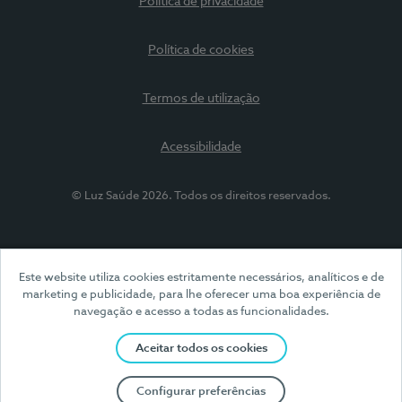
Política de privacidade
Política de cookies
Termos de utilização
Acessibilidade
© Luz Saúde 2026. Todos os direitos reservados.
Este website utiliza cookies estritamente necessários, analíticos e de
marketing e publicidade, para lhe oferecer uma boa experiência de
navegação e acesso a todas as funcionalidades.
Aceitar todos os cookies
Configurar preferências