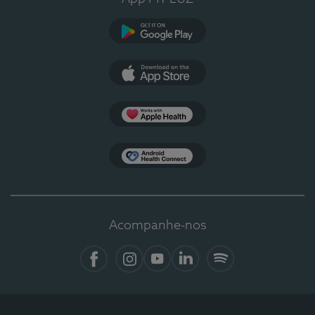
Google Play
App Store
Apple Health
Health Connect
Acompanhe-nos
Facebook
Instagram
YouTube
LinkedIn
Spotify