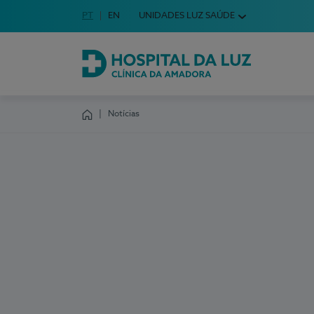
Idioma em Português
PT
English Language
EN
UNIDADES LUZ SAÚDE
Escolha o seu idioma
Hospital da Luz Clínica da Amadora
Notícias
Homepage