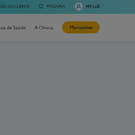
PESQUISA
OIO AO CLIENTE
MY LUZ
Marcações
uia de Saúde
A Clínica