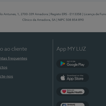
elo Antunes, 1, 2700-339 Amadora
| Registo ERS - E113358
| Licença de Fu
Clínico da Amadora, SA
| NIPC 508 854 890
o ao cliente
App MY LUZ
ntas frequentes
ctos
Google Play
cte-nos
App Store
Apple Health