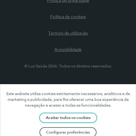
Política de privacidade
Política de cookies
Termos de utilização
Acessibilidade
© Luz Saúde 2026. Todos os direitos reservados.
Este website utiliza cookies estritamente necessários, analíticos e de
marketing e publicidade, para lhe oferecer uma boa experiência de
navegação e acesso a todas as funcionalidades.
Aceitar todos os cookies
Configurar preferências