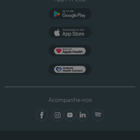
Google Play
App Store
Apple Health
Health Connect
Acompanhe-nos
Facebook
Instagram
YouTube
LinkedIn
Spotify