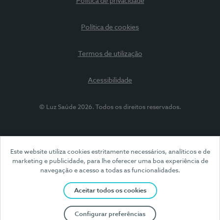
Política de privacidade
Política de cookies
Termos de utilização
Acessibilidade
© Luz Saúde 2026. Todos os direitos reservados.
Este website utiliza cookies estritamente necessários, analíticos e de
marketing e publicidade, para lhe oferecer uma boa experiência de
navegação e acesso a todas as funcionalidades.
Aceitar todos os cookies
Configurar preferências