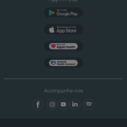
Google Play
App Store
Apple Health
Health Connect
Acompanhe-nos
Facebook
Instagram
YouTube
LinkedIn
Spotify