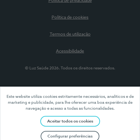
Política de privacidade
Política de cookies
Termos de utilização
Acessibilidade
© Luz Saúde 2026. Todos os direitos reservados.
Este website utiliza cookies estritamente necessários, analíticos e de
marketing e publicidade, para lhe oferecer uma boa experiência de
navegação e acesso a todas as funcionalidades.
Aceitar todos os cookies
Configurar preferências