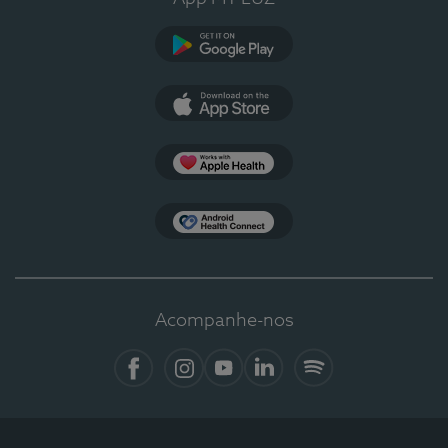
Google Play
App Store
Apple Health
Health Connect
Acompanhe-nos
Facebook
Instagram
YouTube
LinkedIn
Spotify