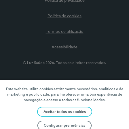
Política de privacidade
Política de cookies
Termos de utilização
Acessibilidade
© Luz Saúde 2026. Todos os direitos reservados.
Este website utiliza cookies estritamente necessários, analíticos e de
marketing e publicidade, para lhe oferecer uma boa experiência de
navegação e acesso a todas as funcionalidades.
Aceitar todos os cookies
Configurar preferências