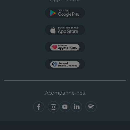
Google Play
App Store
Apple Health
Health Connect
Acompanhe-nos
Facebook
Instagram
YouTube
LinkedIn
Spotify