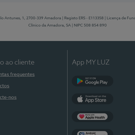
elo Antunes, 1, 2700-339 Amadora
| Registo ERS - E113358
| Licença de Fu
Clínico da Amadora, SA
| NIPC 508 854 890
o ao cliente
App MY LUZ
ntas frequentes
ctos
Google Play
cte-nos
App Store
Apple Health