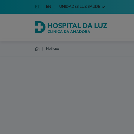
Idioma em Português
PT
English Language
EN
UNIDADES LUZ SAÚDE
Escolha o seu idioma
Hospital da Luz Clínica da Amadora
Notícias
Homepage