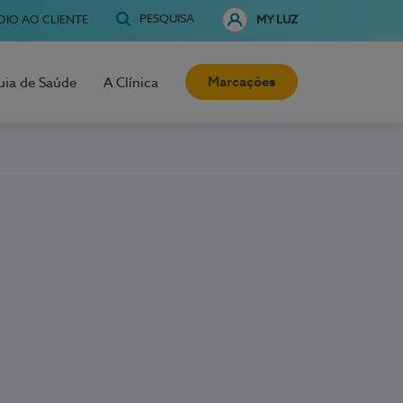
PESQUISA
OIO AO CLIENTE
MY LUZ
Marcações
uia de Saúde
A Clínica