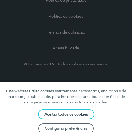
Política de privacidade
Política de cookies
Termos de utilização
Acessibilidade
© Luz Saúde 2026. Todos os direitos reservados.
Este website utiliza cookies estritamente necessários, analíticos e de
marketing e publicidade, para lhe oferecer uma boa experiência de
navegação e acesso a todas as funcionalidades.
Aceitar todos os cookies
Configurar preferências