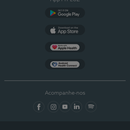
Google Play
App Store
Apple Health
Health Connect
Acompanhe-nos
Facebook
Instagram
YouTube
LinkedIn
Spotify