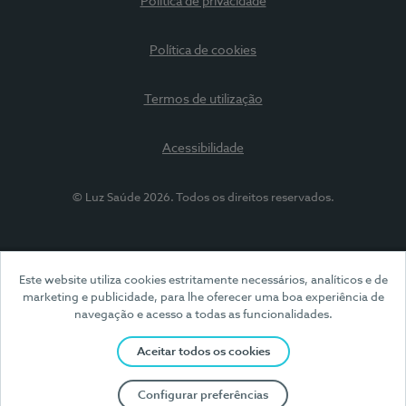
Política de privacidade
Política de cookies
Termos de utilização
Acessibilidade
© Luz Saúde 2026. Todos os direitos reservados.
Este website utiliza cookies estritamente necessários, analíticos e de
marketing e publicidade, para lhe oferecer uma boa experiência de
navegação e acesso a todas as funcionalidades.
Aceitar todos os cookies
Configurar preferências