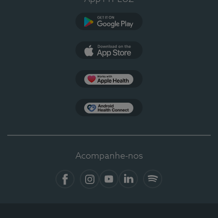
Google Play
App Store
Apple Health
Health Connect
Acompanhe-nos
Facebook
Instagram
YouTube
LinkedIn
Spotify