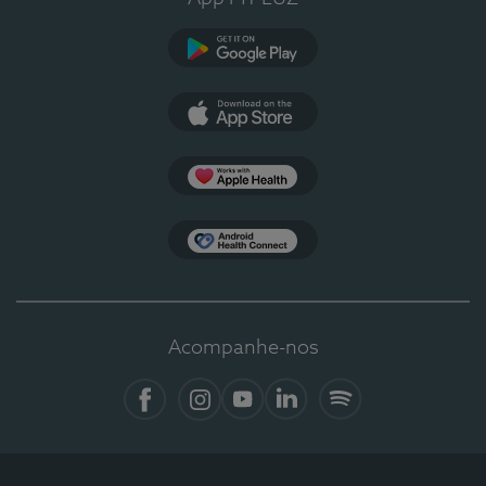
Google Play
App Store
Apple Health
Health Connect
Acompanhe-nos
Facebook
Instagram
YouTube
LinkedIn
Spotify