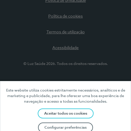
Política de privacidade
Política de cookies
Termos de utilização
Acessibilidade
© Luz Saúde 2026. Todos os direitos reservados.
Este website utiliza cookies estritamente necessários, analíticos e de
marketing e publicidade, para lhe oferecer uma boa experiência de
navegação e acesso a todas as funcionalidades.
Aceitar todos os cookies
Configurar preferências