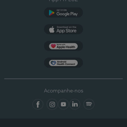
Google Play
App Store
Apple Health
Health Connect
Acompanhe-nos
Facebook
Instagram
YouTube
LinkedIn
Spotify