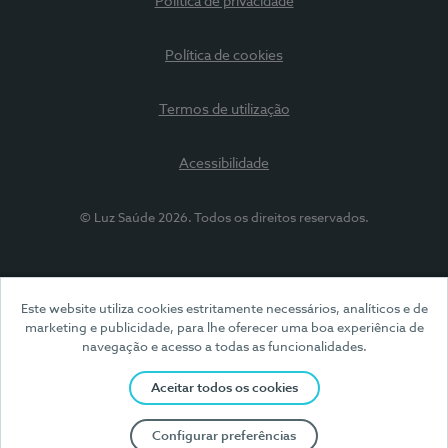
Política de privacidade
Política de cookies
Termos de utilização
Acessibilidade
© Luz Saúde 2026. Todos os direitos reservados.
Este website utiliza cookies estritamente necessários, analíticos e de
marketing e publicidade, para lhe oferecer uma boa experiência de
navegação e acesso a todas as funcionalidades.
Aceitar todos os cookies
Configurar preferências