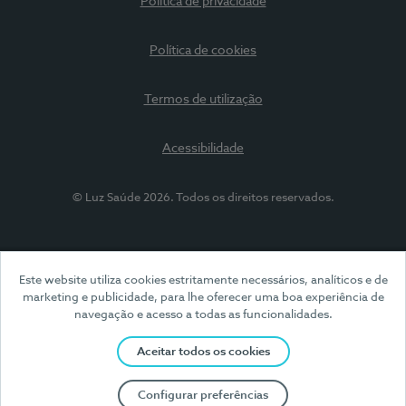
Política de privacidade
Política de cookies
Termos de utilização
Acessibilidade
© Luz Saúde 2026. Todos os direitos reservados.
Este website utiliza cookies estritamente necessários, analíticos e de
marketing e publicidade, para lhe oferecer uma boa experiência de
navegação e acesso a todas as funcionalidades.
Aceitar todos os cookies
Configurar preferências