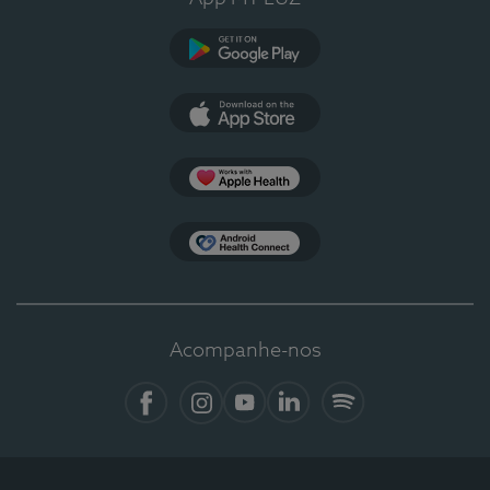
Google Play
App Store
Apple Health
Health Connect
Acompanhe-nos
Facebook
Instagram
YouTube
LinkedIn
Spotify