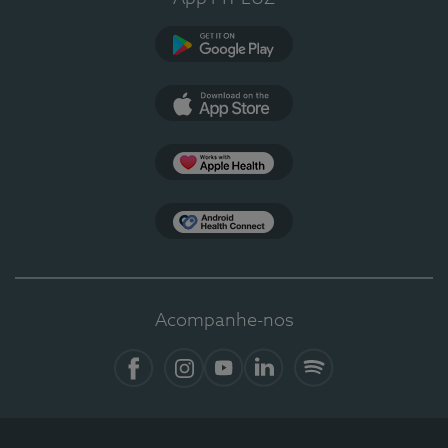
Google Play
App Store
Apple Health
Health Connect
Acompanhe-nos
Facebook
Instagram
YouTube
LinkedIn
Spotify