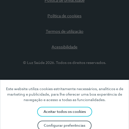
Política de privacidade
Política de cookies
Termos de utilização
Acessibilidade
© Luz Saúde 2026. Todos os direitos reservados.
Este website utiliza cookies estritamente necessários, analíticos e de
marketing e publicidade, para lhe oferecer uma boa experiência de
navegação e acesso a todas as funcionalidades.
Aceitar todos os cookies
Configurar preferências